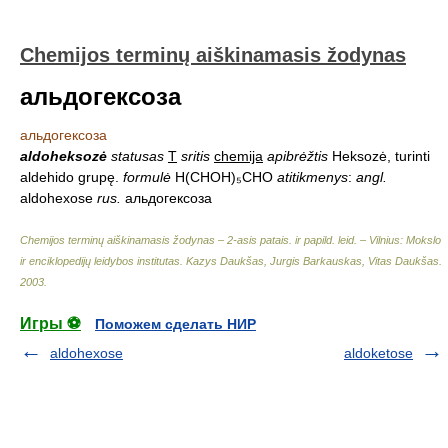
Chemijos terminų aiškinamasis žodynas
альдогексоза
альдогексоза
aldoheksozė
statusas
T
sritis
chemija
apibrėžtis
Heksozė, turinti
aldehido grupę.
formulė
H(CHOH)₅CHO
atitikmenys
:
angl.
aldohexose
rus.
альдогексоза
Chemijos terminų aiškinamasis žodynas – 2-asis patais. ir papild. leid. – Vilnius: Mokslo
ir enciklopedijų leidybos institutas
.
Kazys Daukšas, Jurgis Barkauskas, Vitas Daukšas
.
2003
.
Игры ⚽
Поможем сделать НИР
aldohexose
aldoketose