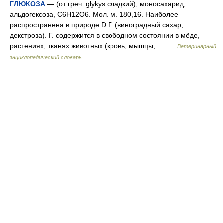
ГЛЮКОЗА
— (от греч. glykys сладкий), моносахарид,
альдогексоза, С6Н12О6. Мол. м. 180,16. Наиболее
распространена в природе D Г. (виноградный сахар,
декстроза). Г. содержится в свободном состоянии в мёде,
растениях, тканях животных (кровь, мышцы,… …
Ветеринарный
энциклопедический словарь