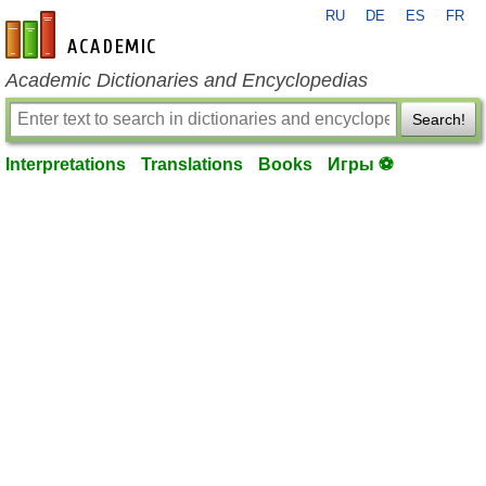
RU
DE
ES
FR
en-academic.com
Academic Dictionaries and Encyclopedias
Search!
Interpretations
Translations
Books
Игры ⚽