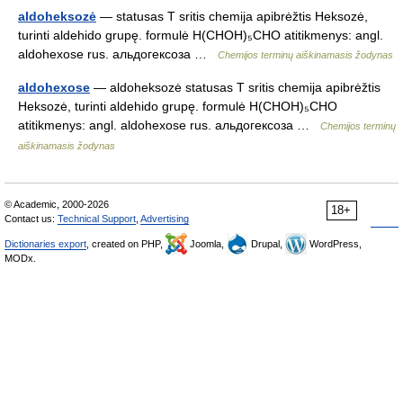
aldoheksozė
— statusas T sritis chemija apibrėžtis Heksozė,
turinti aldehido grupę. formulė H(CHOH)₅CHO atitikmenys: angl.
aldohexose rus. альдогексоза …
Chemijos terminų aiškinamasis žodynas
aldohexose
— aldoheksozė statusas T sritis chemija apibrėžtis
Heksozė, turinti aldehido grupę. formulė H(CHOH)₅CHO
atitikmenys: angl. aldohexose rus. альдогексоза …
Chemijos terminų
aiškinamasis žodynas
© Academic, 2000-2026
18+
Contact us:
Technical Support
,
Advertising
Dictionaries export
, created on PHP,
Joomla,
Drupal,
WordPress,
MODx.